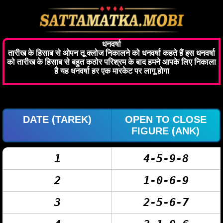
धनवर्षा
तारीख के हिसाब से ओपन तू क्लोज निकालने को धनवर्षा कहते हैं इस धनवर्षा
को तारीख के हिसाब से बहुत कठोर परिश्रम के बाद हमने आपके लिए निकाला
है यह धनवर्षा हर एक मारकेट पर लागू होगा
Fix Matka Number
DATE (TAREK)
OPEN TO CLOSE
FIGURE (ANK)
1
4-5-9-8
2
1-0-6-9
3
2-5-6-7