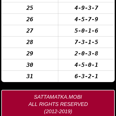
25
4-9-3-7
26
4-5-7-9
27
5-0-1-6
28
7-3-1-5
29
2-0-3-8
30
4-5-0-1
31
6-3-2-1
SATTAMATKA.MOBI
ALL RIGHTS RESERVED
(2012-2019)