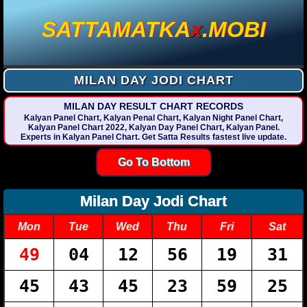
SATTAMATKA
.MOBI
X
MILAN DAY JODI CHART
MILAN DAY RESULT CHART RECORDS
Kalyan Panel Chart, Kalyan Penal Chart, Kalyan Night Panel Chart,
Kalyan Panel Chart 2022, Kalyan Day Panel Chart, Kalyan Panel.
Experts in Kalyan Panel Chart. Get Satta Results fastest live update.
Go To Bottom
Milan Day Jodi Chart
Mon
Tue
Wed
Thu
Fri
Sat
49
04
12
56
19
31
45
43
45
23
59
25