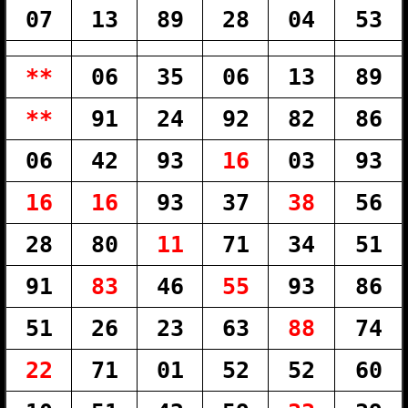
07
13
89
28
04
53
**
06
35
06
13
89
**
91
24
92
82
86
06
42
93
16
03
93
16
16
93
37
38
56
28
80
11
71
34
51
91
83
46
55
93
86
51
26
23
63
88
74
22
71
01
52
52
60