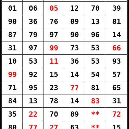
01
06
05
12
70
39
90
36
76
09
13
81
87
79
97
90
96
14
31
97
99
73
53
66
10
53
11
36
53
93
99
92
15
14
54
57
71
95
23
77
81
65
84
13
78
14
83
31
35
22
70
89
**
72
80
77
27
63
**
15