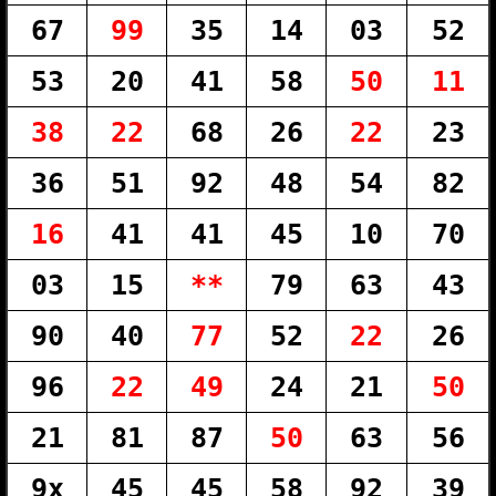
67
99
35
14
03
52
53
20
41
58
50
11
38
22
68
26
22
23
36
51
92
48
54
82
16
41
41
45
10
70
03
15
**
79
63
43
90
40
77
52
22
26
96
22
49
24
21
50
21
81
87
50
63
56
9x
45
45
58
92
39