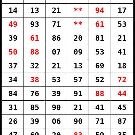
14
13
21
**
94
17
49
93
71
**
61
53
39
61
86
20
81
21
50
88
07
09
53
41
37
32
21
13
69
18
34
38
53
57
52
72
84
76
39
91
88
44
31
85
90
21
41
45
26
39
06
90
71
87