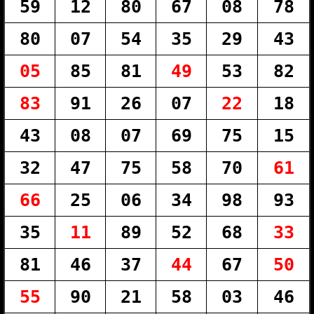
59
12
80
67
08
78
80
07
54
35
29
43
05
85
81
49
53
82
83
91
26
07
22
18
43
08
07
69
75
15
32
47
75
58
70
61
66
25
06
34
98
93
35
11
89
52
68
33
81
46
37
44
67
50
55
90
21
58
03
46