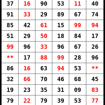
37
16
90
53
11
40
91
33
29
89
67
74
85
42
61
15
99
94
51
29
50
18
84
17
99
96
33
96
67
26
**
17
88
99
28
96
86
16
63
94
53
**
32
66
70
46
68
45
19
23
35
31
09
83
79
22
79
39
53
77