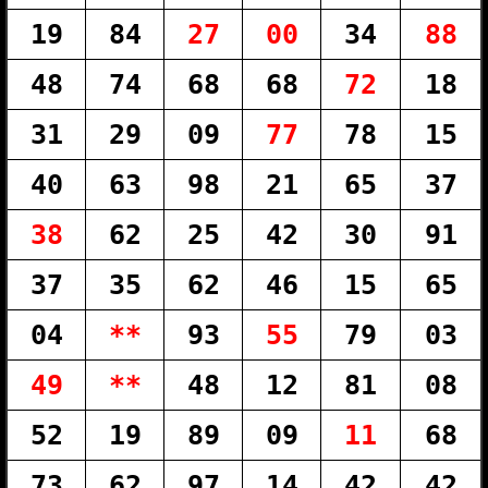
19
84
27
00
34
88
48
74
68
68
72
18
31
29
09
77
78
15
40
63
98
21
65
37
38
62
25
42
30
91
37
35
62
46
15
65
04
**
93
55
79
03
49
**
48
12
81
08
52
19
89
09
11
68
73
62
97
14
42
42