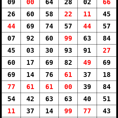
09
00
64
28
02
66
26
60
58
22
11
45
44
69
74
57
44
57
07
92
60
99
63
84
45
03
30
93
91
27
60
17
69
82
49
69
69
14
76
61
37
18
77
61
61
00
39
84
54
42
63
63
40
51
11
37
14
99
77
43