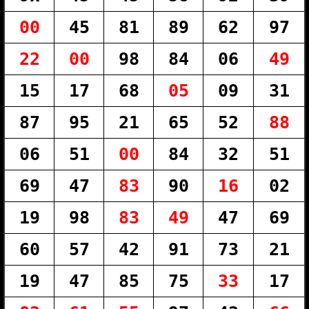
00
45
81
89
62
97
22
00
98
84
06
49
15
17
68
05
09
31
87
95
21
65
52
88
06
51
00
84
32
51
69
47
83
90
16
02
19
98
83
49
47
69
60
57
42
91
73
21
19
47
85
75
33
17