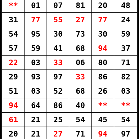
**
01
07
81
20
48
31
77
55
27
77
24
54
95
30
73
30
59
57
59
41
68
94
37
22
03
33
06
80
71
29
93
97
33
86
82
51
03
52
68
26
03
94
64
86
40
**
**
61
21
25
54
45
54
20
21
27
71
94
97