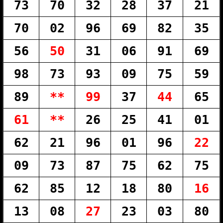
73
70
32
28
37
21
70
02
96
69
82
35
56
50
31
06
91
69
98
73
93
09
75
59
89
**
99
37
44
65
61
**
26
25
41
01
62
21
96
01
96
22
09
73
87
75
62
75
62
85
12
18
80
16
13
08
27
23
03
80