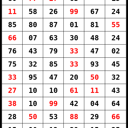
11
58
26
99
67
24
85
80
87
01
81
55
66
07
63
30
48
24
76
43
79
33
47
02
75
32
85
33
93
45
33
95
47
20
50
32
27
10
10
61
11
43
38
10
99
42
04
64
28
50
53
88
29
66