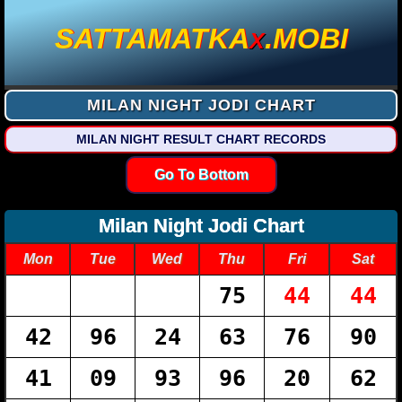
SATTAMATKA
.MOBI
X
MILAN NIGHT JODI CHART
MILAN NIGHT RESULT CHART RECORDS
Go To Bottom
Milan Night Jodi Chart
Mon
Tue
Wed
Thu
Fri
Sat
75
44
44
42
96
24
63
76
90
41
09
93
96
20
62