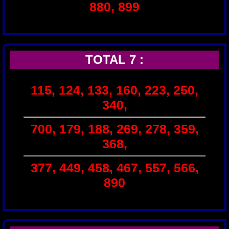
880, 899
TOTAL 7 :
115, 124, 133, 160, 223, 250,
340,
700, 179, 188, 269, 278, 359,
368,
377, 449, 458, 467, 557, 566,
890