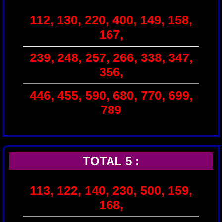
112, 130, 220, 400, 149, 158,
167,
239, 248, 257, 266, 338, 347,
356,
446, 455, 590, 680, 770, 699,
789
TOTAL 5 :
113, 122, 140, 230, 500, 159,
168,