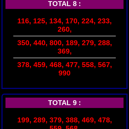
TOTAL 8 :
116, 125, 134, 170, 224, 233,
260,
350, 440, 800, 189, 279, 288,
369,
378, 459, 468, 477, 558, 567,
990
TOTAL 9 :
199, 289, 379, 388, 469, 478,
559, 568,