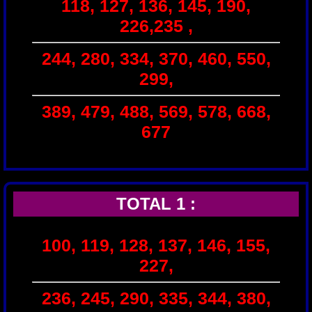
118, 127, 136, 145, 190,
226,235 ,
244, 280, 334, 370, 460, 550,
299,
389, 479, 488, 569, 578, 668,
677
TOTAL 1 :
100, 119, 128, 137, 146, 155,
227,
236, 245, 290, 335, 344, 380,