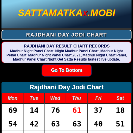
SATTAMATKA
.MOBI
X
RAJDHANI DAY JODI CHART
RAJDHANI DAY RESULT CHART RECORDS
Madhur Night Panel Chart, Night Madhur Panel Chart, Madhur Night
Penal Chart, Madhur Night Panel Chart 2021, Madhur Night Chart Panel,
Madhur Panel Chart Night.Get Satta Results fastest live update.
Go To Bottom
Rajdhani Day Jodi Chart
Mon
Tue
Wed
Thu
Fri
Sat
69
14
76
61
37
18
54
42
63
63
40
51